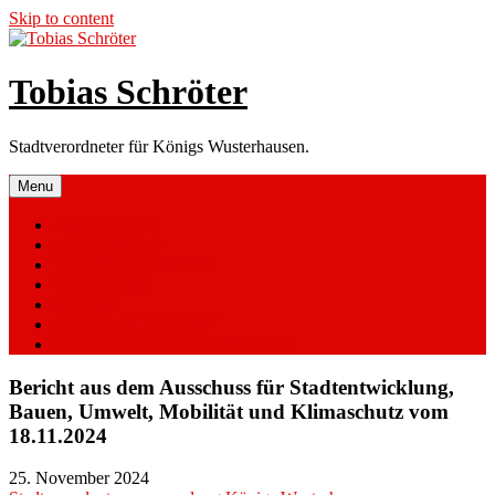
Skip to content
Tobias Schröter
Stadtverordneter für Königs Wusterhausen.
Menu
AKTUELLES
MEINE ZIELE
WAHLPROGRAMM
ÜBER MICH
SPD KW
SPD-FRAKTION KW
DATENSCHUTZ/IMPRESSUM
Bericht aus dem Ausschuss für Stadtentwicklung,
Bauen, Umwelt, Mobilität und Klimaschutz vom
18.11.2024
25. November 2024