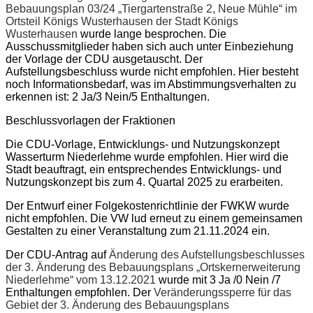
Bebauungsplan 03/24 „Tiergartenstraße 2, Neue Mühle“ im
Ortsteil Königs Wusterhausen der Stadt Königs
Wusterhausen
wurde lange besprochen. Die
Ausschussmitglieder haben
sich auch unter Einbeziehung
der Vorlage der CDU ausgetauscht. Der
Aufstellungsbeschluss
wurde nicht empfohlen. Hier besteht
noch Informationsbedarf, was im Abstimmungsverhalten zu
erkennen ist: 2 Ja/3 Nein/5 Enthaltungen.
B
eschlussvorlagen der Fraktionen
Die CDU-Vorlage, Entwicklungs- und Nutzungskonzept
Wasserturm Niederlehme wurde empfohlen. Hier wird die
Stadt beauftragt, ein entsprechendes Entwicklungs- und
Nutzungskonzept bis zum 4. Quartal 2025 zu erarbeiten.
Der Entwurf einer Folgekostenrichtlinie der FWKW wurde
nicht empfohlen. Die VW lud
erneut
zu
einem
gemeinsamen
Gestalten zu einer Veranstaltung zum 21.11.2024 ein.
Der CDU-Antrag auf
Änderung des Aufstellungsbeschlusses
der 3. Änderung des Bebauungsplans „Ortskernerweiterung
Niederlehme“ vom 13.12.2021
wurde mit 3 Ja /0 Nein /7
Enthaltungen empfohlen. Der
Veränderungssperre für das
Gebiet der 3. Änderung des Bebauungsplans