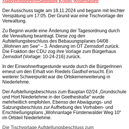
Stadtverordnetenversammlung Königs Wusterhausen
Der Ausschuss tagte am 18.11.2024 und begann mit leichter
Verspätung
um 17:05
. Der Grund war eine Tischvorlage der
Verwaltung.
Zu Beginn wurde eine Änderung der Tagesordnung durch
die Verwaltung beantragt. Diese zog den
Aufstellungsbeschluss des Bebauungsplanes 04/08
„Wohnen am See“ – 3. Änderung im OT Zernsdorf zurück.
Die Fraktion der CDU zog ihre Vorlage zum Bürgerhaus
Zernsdorf (Vorlage: 10-24-216) zurück.
In der Einwohnerfragestunde wurde durch die BürgerInnen
erneut um den Erhalt von Riedels Gasthof ersucht.
Ein
weiterer Schwerpunkt war die Ortskernerweiterung in
Niederlehme.
Der Aufstellungsbeschluss
zum Bauplan 02/24 „Grundschule
und Hort Niederlehme in der Goethestraße“ wurde
mehrheitlich
empfohlen
. Ebenso der Abwägungs- und
Satzungsbeschluss zur Aufhebung des Vorhaben- und
Erschließungsplans „Wohnanlage Fürstenwalder Weg 10“
im Ortsteil Niederlehme.
Die Tischvorlage
Aufstellungsbeschluss zum